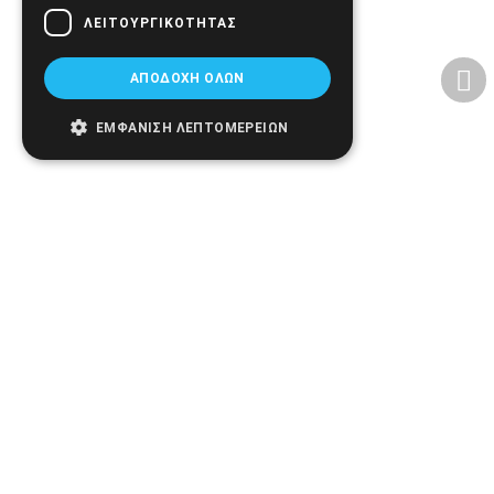
ΛΕΙΤΟΥΡΓΙΚΌΤΗΤΑΣ
ΑΠΟΔΟΧΉ ΌΛΩΝ
ΕΜΦΆΝΙΣΗ ΛΕΠΤΟΜΕΡΕΙΏΝ
Follow us:
2026 © Biomed. All rights reserved. Developed by