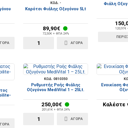
ΚΩΔ. -
Φιάλη Οξυγό
γόνου
Καρότσι Φιάλης Οξυγόνου 5Lt
150,
89,90€
120,97€
72,50€ + ΦΠΑ 24%
ΠΕΡΙΣ
ΓΟΡΆ
ΑΓΟΡΆ
ΚΩΔ. 0810350
ΚΩ
Ρυθμιστής Ροής Φιάλης
Ενοικίαση Φ
Οξυγόνου MediVital 1 – 25Lt.
Οξυ
ατος
lite-
250,00€
Καλέστε γ
201,61€ + ΦΠΑ 24%
ΑΓΟΡΆ
ΓΟΡΆ