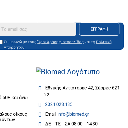
ΕΓΓΡΑΦΉ
Συμφωνώ με τους
Όροι Χρήσης Ιστοσελίδας
και τη
Πολιτική
Απορρήτου
Εθνικής Αντίστασης 42, Σέρρες 621
22
 50€ και άνω
2321.028.135
άλους οίκους
Email:
info@biomed.gr
οϊόντων
ΔΕ - ΤΕ - ΣΑ 08:00 - 14:30