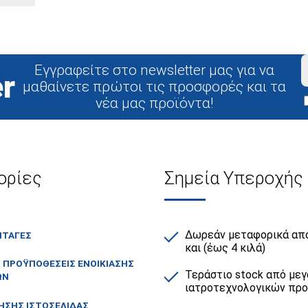
Εγγραφείτε στο newsletter μας για να
r
μαθαίνετε πρώτοι τις προσφορές και τα
νέα μας προϊόντα!
ορίες
Σημεία Υπεροχής
Δωρεάν μεταφορικά από
ΙΤΑΓΈΣ
και (έως 4 κιλά)
Ι ΠΡΟΫΠΟΘΈΣΕΙΣ ΕΝΟΙΚΊΑΣΗΣ
Τεράστιο stock από μεγ
ΏΝ
ιατροτεχνολογικών πρ
ΉΣΗΣ ΙΣΤΟΣΕΛΊΔΑΣ