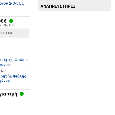
νου 2-3-5 Lt.
ΑΝΑΠΝΕΥΣΤΉΡΕΣ
00€
 + ΦΠΑ 24%
ΣΌΤΕΡΑ
Δ. -
ορητής Φιάλης
γόνου
ια τιμή