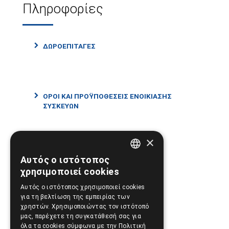
Πληροφορίες
ΔΩΡΟΕΠΙΤΑΓΕΣ
ΟΡΟΙ ΚΑΙ ΠΡΟΫΠΟΘΕΣΕΙΣ ΕΝΟΙΚΙΑΣΗΣ
ΣΥΣΚΕΥΩΝ
×
ΟΡΟΙ ΧΡΗΣΗΣ ΙΣΤΟΣΕΛΙΔΑΣ
Αυτός ο ιστότοπος
GREEK
χρησιμοποιεί cookies
ENGLISH
Αυτός ο ιστότοπος χρησιμοποιεί cookies
για τη βελτίωση της εμπειρίας των
ΠΟΛΙΤΙΚΗ ΑΠΟΡΡΗΤΟΥ
χρηστών. Χρησιμοποιώντας τον ιστότοπό
μας, παρέχετε τη συγκατάθεσή σας για
όλα τα cookies σύμφωνα με την Πολιτική