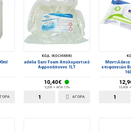
ΚΩΔ. IKOCHIMIKI
ΚΩ
00ml
adelia Sani Foam Απολυμαντικό
Μαντιλάκια
Αφροσάπουνο 1LT
επιφανειών Ba
16
10,40€
12,9
9,20€ + ΦΠΑ 13%
10,40€ 
ΓΟΡΑ
ΑΓΟΡΑ