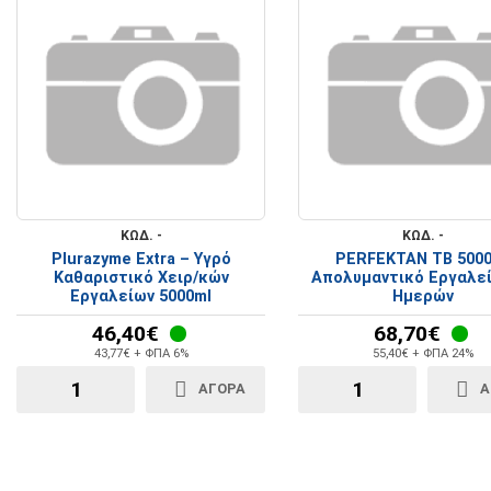
ΚΩΔ. -
ΚΩΔ. -
Plurazyme Extra – Υγρό
PERFEKTAN TB 500
Kαθαριστικό Xειρ/κών
Απολυμαντικό Εργαλεί
Eργαλείων 5000ml
Ημερών
46,40€
68,70€
43,77€ + ΦΠΑ 6%
55,40€ + ΦΠΑ 24%
ΑΓΟΡΑ
Α