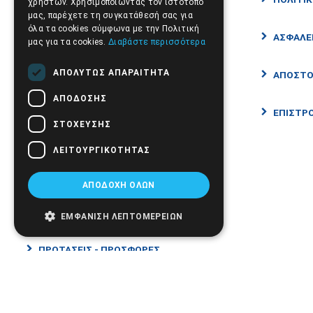
χρηστών. Χρησιμοποιώντας τον ιστότοπό
μας, παρέχετε τη συγκατάθεσή σας για
ΑΝΑΠΗΡΙΚΑ ΑΜΑΞΙΔΙΑ - ΣΚΟΥΤΕΡ
όλα τα cookies σύμφωνα με την Πολιτική
ΑΣΦΑΛΕ
μας για τα cookies.
Διαβάστε περισσότερα
ΑΤΟΜΙΚΗ ΦΡΟΝΤΙΔΑ-ΕΥΕΞΙΑ
ΑΠΟΛΎΤΩΣ ΑΠΑΡΑΊΤΗΤΑ
ΑΠΟΣΤΟ
ΑΠΌΔΟΣΗΣ
ΙΑΤΡΙΚΑ ΑΝΑΛΩΣΙΜΑ
ΕΠΙΣΤΡΟ
ΣΤΌΧΕΥΣΗΣ
ΙΑΤΡΙΚΑ
ΛΕΙΤΟΥΡΓΙΚΌΤΗΤΑΣ
ΒΡΕΦΙΚΗ ΦΡΟΝΤΙΔΑ
ΑΠΟΔΟΧΉ ΌΛΩΝ
CBD
ΕΜΦΆΝΙΣΗ ΛΕΠΤΟΜΕΡΕΙΏΝ
ΠΡΟΤΑΣΕΙΣ - ΠΡΟΣΦΟΡΕΣ