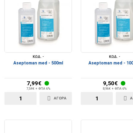
ΚΩΔ. -
ΚΩΔ. -
Aseptoman med - 500ml
Aseptoman med - 10
7,99€
9,50€
7,54€ + ΦΠΑ 6%
8,96€ + ΦΠΑ 6%
ΑΓΟΡΑ
Α