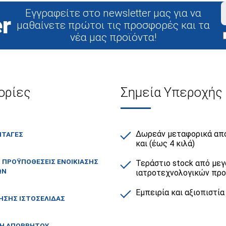
Εγγραφείτε στο newsletter μας για να
r
μαθαίνετε πρώτοι τις προσφορές και τα
νέα μας προϊόντα!
ορίες
Σημεία Υπεροχής
Δωρεάν μεταφορικά από
ΙΤΑΓΕΣ
και (έως 4 κιλά)
Ι ΠΡΟΫΠΟΘΕΣΕΙΣ ΕΝΟΙΚΙΑΣΗΣ
Τεράστιο stock από μεγ
ΩΝ
ιατροτεχνολογικών πρ
Εμπειρία και αξιοπιστία
ΗΣΗΣ ΙΣΤΟΣΕΛΙΔΑΣ
ΚΗ ΑΠΟΡΡΗΤΟΥ