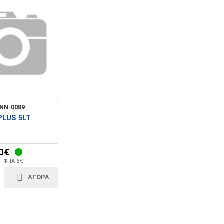
ΝΝ-0089
PLUS 5LT
0€
 + ΦΠΑ 6%
ΑΓΟΡΑ