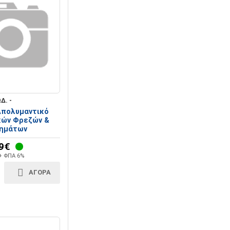
Δ. -
 Απολυμαντικό
κών Φρεζών &
ημάτων
9€
 + ΦΠΑ 6%
ΑΓΟΡΑ