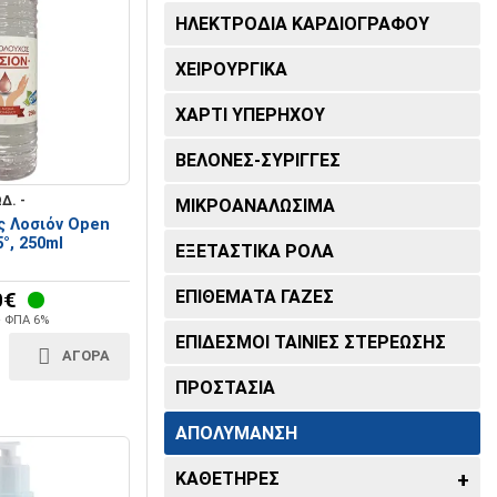
ΣΤΕΣ
ΑΞΕΣΟΥΑΡ ΑΝΑΠΗΡΙΚΩΝ
ΗΛΕΚΤΡΟΔΙΑ ΚΑΡΔΙΟΓΡΑΦΟΥ
ΩΝ
ΑΜΑΞΙΔΙΩΝ
ΠΕΛΜΑ
Ουροκαθετήρες
ζ
ς Δέρματος
ΧΕΙΡΟΥΡΓΙΚΑ
Επιστραγαλίδες Περικνημίδες
Φλεβοκαθετήρες
 – Πίεσης
έκτες,
σκόπια
ΧΑΡΤΙ ΥΠΕΡΗΧΟΥ
ρθηκες
Ναρθηκες πέλματος
ΒΕΛΟΝΕΣ-ΣΥΡΙΓΓΕΣ
Πελματα Πάτοι
Δ. -
ΜΙΚΡΟΑΝΑΛΩΣΙΜΑ
ΜΙΚΡΟΒΙΟΛΟΓΙΚΑ
ΣΥΣΚΕΥΕΣ
 Λοσιόν Open
°, 250ml
ΕΞΕΤΑΣΤΙΚΑ ΡΟΛΑ
Υποπτέρνια Μετατάρσια Δακτυλα
Διαφανοσκόπια
ΕΠΙΘΕΜΑΤΑ ΓΑΖΕΣ
0€
Σπιρόμετρα
+ ΦΠΑ 6%
ΕΠΙΔΕΣΜΟΙ ΤΑΙΝΙΕΣ ΣΤΕΡΕΩΣΗΣ
ΑΓΟΡΑ
Χειρουργικά εργαλεία
ΠΡΟΣΤΑΣΙΑ
ΑΠΟΛΥΜΑΝΣΗ
Κλίβανοι - Αποστειρωτές
ΚΑΘΕΤΗΡΕΣ