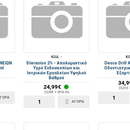
ΚΩΔ. -
ΚΩ
ΝΕΙΩΝ
Steranios 2% - Απολυμαντικό
Desco Drill
ml
Υγρό Ενδοσκοπίων και
Οδοντιατρι
Ιατρικών Εργαλείων Υψηλού
Εξαρτ
Βαθμού
34,9
24,99€
33,01€
23,58€ + ΦΠΑ 6%
ΓΟΡΑ
ΑΓΟΡΑ