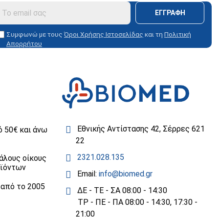
ΕΓΓΡΑΦΗ
Συμφωνώ με τους
Όροι Χρήσης Ιστοσελίδας
και τη
Πολιτική
Απορρήτου
Εθνικής Αντίστασης 42, Σέρρες 621
 50€ και άνω
22
2321.028.135
άλους οίκους
οϊόντων
Email:
info@biomed.gr
 από το 2005
ΔΕ - ΤΕ - ΣΑ 08:00 - 14:30
ΤΡ - ΠΕ - ΠΑ 08:00 - 14:30, 17:30 -
21:00