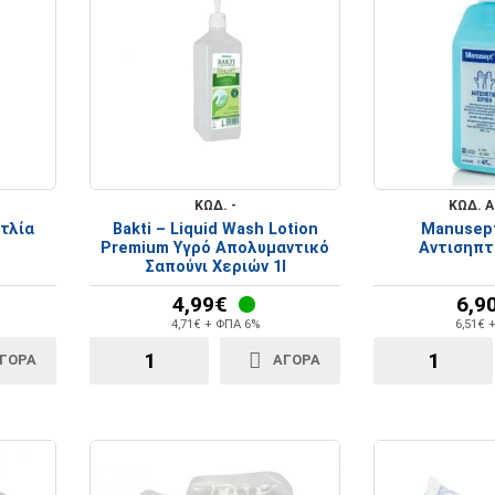
ΚΩΔ. -
ΚΩΔ. Α
ντλία
Bakti – Liquid Wash Lotion
Manusept
Premium Υγρό Απολυμαντικό
Αντισηπτ
Σαπούνι Χεριών 1l
4,99€
6,9
4,71€ + ΦΠΑ 6%
6,51€ 
ΓΟΡΑ
ΑΓΟΡΑ