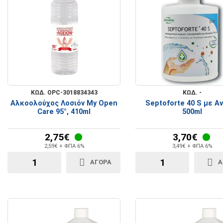
Rollators - Περιπατητήρες
Βακτηρίες Πατερίτσες
Ανταλλακτικά Βαδιστικών
ΚΩΔ. OPC-3018834343
ΚΩΔ. -
Αλκοολούχος Λοσιόν My Open
Septoforte 40 S με Α
Care 95°, 410ml
500ml
2,75€
3,70€
2,59€ + ΦΠΑ 6%
3,49€ + ΦΠΑ 6%
ΑΓΟΡΑ
Α