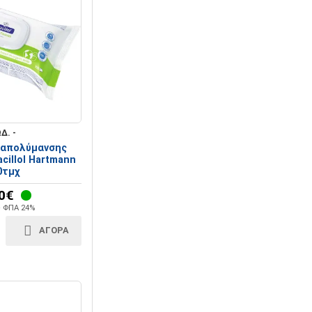
Δ. -
 απολύμανσης
cillol Hartmann
0τμχ
0€
+ ΦΠΑ 24%
ΑΓΟΡΑ