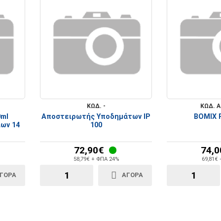
ΚΩΔ. -
ΚΩΔ. Α
0ml
Αποστειρωτής Υποδημάτων IP
BOMIX 
ων 14
100
72,90€
74,0
58,79€ + ΦΠΑ 24%
69,81€
ΓΟΡΑ
ΑΓΟΡΑ