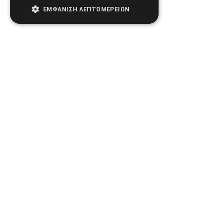
ΕΜΦΆΝΙΣΗ ΛΕΠΤΟΜΕΡΕΙΏΝ
Follow us:
2026 © Biomed. All rights reserved. Developed by
.