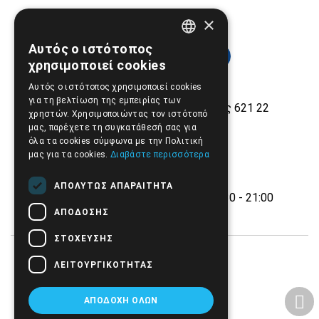
×
Αυτός ο ιστότοπος
GREEK
χρησιμοποιεί cookies
ENGLISH
Αυτός ο ιστότοπος χρησιμοποιεί cookies
για τη βελτίωση της εμπειρίας των
Εθνικής Αντίστασης 42, Σέρρες 621 22
χρηστών. Χρησιμοποιώντας τον ιστότοπό
μας, παρέχετε τη συγκατάθεσή σας για
2321.028.135
όλα τα cookies σύμφωνα με την Πολιτική
Email:
info@biomed.gr
μας για τα cookies.
Διαβάστε περισσότερα
ΔΕ - ΤΕ - ΣΑ 08:00 - 14:30
ΑΠΟΛΎΤΩΣ ΑΠΑΡΑΊΤΗΤΑ
ΤΡ - ΠΕ - ΠΑ 08:00 - 14:30, 17:30 - 21:00
ΑΠΌΔΟΣΗΣ
ΣΤΌΧΕΥΣΗΣ
ΛΕΙΤΟΥΡΓΙΚΌΤΗΤΑΣ
ΑΠΟΔΟΧΉ ΌΛΩΝ