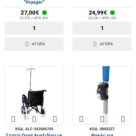
“Voyager”
27,00€
24,99€
21,77€ + ΦΠΑ 24%
22,12€ + ΦΠΑ 13%
ΑΓΟΡΑ
ΑΓΟΡΑ
ΚΩΔ. ALC-543046745
ΚΩΔ. 0805227
Στατώ Ορού Αμαξιδίου με
Φακός για