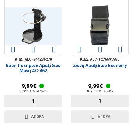
ΚΩΔ. ALC-244286279
ΚΩΔ. ALC-1276695980
Βάση Ποτηριού Αμαξίδιου
Ζώνη Αμαξιδίου Economy
Μονή AC-462
9,99€
9,99€
8,06€ + ΦΠΑ 24%
8,06€ + ΦΠΑ 24%
ΑΓΟΡΑ
ΑΓΟΡΑ