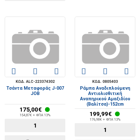
ΚΩΔ. ALC-223374302
ΚΩΔ. 0805403
Τσάντα Μεταφοράς J-007
Ράμπα Αναδιπλούμενη
JOB
Αντιολισθιτική
Αναπηρικού Αμαξιδίου
(Βαλίτσα)-152cm
175,00€
199,99€
154,87€ + ΦΠΑ 13%
176,98€ + ΦΠΑ 13%