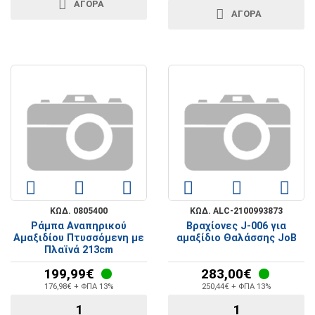
ΑΓΟΡΑ
ΑΓΟΡΑ
ΚΩΔ. 0805400
ΚΩΔ. ALC-2100993873
Ράμπα Αναπηρικού
Βραχίονες J-006 για
Αμαξιδίου Πτυσσόμενη με
αμαξίδιο Θαλάσσης JoB
Πλαϊνά 213cm
199,99€
283,00€
176,98€ + ΦΠΑ 13%
250,44€ + ΦΠΑ 13%