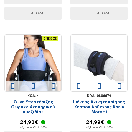
ΑΓΟΡΑ
ΑΓΟΡΑ
ONE SIZE
ΚΩΔ. -
ΚΩΔ. 0806679
Ζώνη Υποστήριξης
Ιμάντας Ακινητοποίησης
Θώρακα Αναπηρικού
Καρπού Ασθενούς Koala
αμαξιδίου
Moretti
24,90€
24,99€
20,08€ + ΦΠΑ 24%
20,15€ + ΦΠΑ 24%