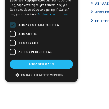
χρηστών. Χρησιμοποιώντας τον ιστότοπό
ΑΣΦΑΛΕ
μας, παρέχετε τη συγκατάθεσή σας για
ΑΤΟΜΙΚΗ ΦΡΟΝΤΙΔΑ-ΕΥΕΞΙΑ
όλα τα cookies σύμφωνα με την Πολιτική
ΑΠΟΣΤΟ
μας για τα cookies.
Διαβάστε περισσότερα
ΙΑΤΡΙΚΑ ΑΝΑΛΩΣΙΜΑ
ΕΠΙΣΤΡΟ
ΙΑΤΡΙΚΑ
ΑΠΟΛΎΤΩΣ ΑΠΑΡΑΊΤΗΤΑ
ΒΡΕΦΙΚΗ ΦΡΟΝΤΙΔΑ
ΑΠΌΔΟΣΗΣ
CBD
ΣΤΌΧΕΥΣΗΣ
ΠΡΟΤΑΣΕΙΣ - ΠΡΟΣΦΟΡΕΣ
ΛΕΙΤΟΥΡΓΙΚΌΤΗΤΑΣ
ΑΠΟΔΟΧΉ ΌΛΩΝ
ΕΜΦΆΝΙΣΗ ΛΕΠΤΟΜΕΡΕΙΏΝ
Follow us: