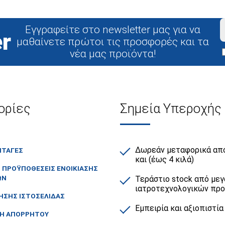
διατήρηση της καθαριότητας και της καλής λειτουργία
Εγγραφείτε στο newsletter μας για να
r
μαθαίνετε πρώτοι τις προσφορές και τα
νέα μας προϊόντα!
ορίες
Σημεία Υπεροχής
Δωρεάν μεταφορικά από
ΙΤΑΓΕΣ
και (έως 4 κιλά)
Ι ΠΡΟΫΠΟΘΕΣΕΙΣ ΕΝΟΙΚΙΑΣΗΣ
ΩΝ
Τεράστιο stock από μεγ
ιατροτεχνολογικών πρ
ΗΣΗΣ ΙΣΤΟΣΕΛΙΔΑΣ
Εμπειρία και αξιοπιστία
ΚΗ ΑΠΟΡΡΗΤΟΥ