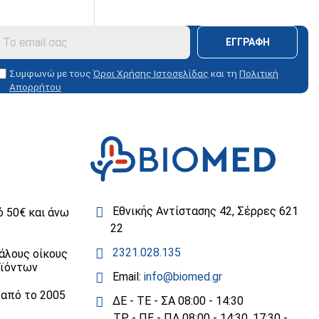
ς των
ΕΓΓΡΑΦΗ
Συμφωνώ με τους
Όροι Χρήσης Ιστοσελίδας
και τη
Πολιτική
Απορρήτου
Εθνικής Αντίστασης 42, Σέρρες 621
 50€ και άνω
22
2321.028.135
άλους οίκους
οϊόντων
Email:
info@biomed.gr
 από το 2005
ΔΕ - ΤΕ - ΣΑ 08:00 - 14:30
ΤΡ - ΠΕ - ΠΑ 08:00 - 14:30, 17:30 -