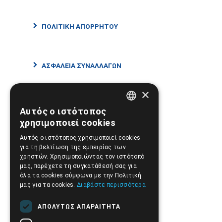
ΠΟΛΙΤΙΚΗ ΑΠΟΡΡΗΤΟΥ
ΑΣΦΑΛΕΙΑ ΣΥΝΑΛΛΑΓΩΝ
×
ΑΠΟΣΤΟΛΕΣ ΚΑΙ ΠΛΗΡΩΜΕΣ
Αυτός ο ιστότοπος
GREEK
χρησιμοποιεί cookies
ENGLISH
Αυτός ο ιστότοπος χρησιμοποιεί cookies
ΕΠΙΣΤΡΟΦΕΣ ΚΑΙ ΑΚΥΡΩΣΕΙΣ
για τη βελτίωση της εμπειρίας των
χρηστών. Χρησιμοποιώντας τον ιστότοπό
μας, παρέχετε τη συγκατάθεσή σας για
όλα τα cookies σύμφωνα με την Πολιτική
μας για τα cookies.
Διαβάστε περισσότερα
ΑΠΟΛΎΤΩΣ ΑΠΑΡΑΊΤΗΤΑ
Σημεία Υπεροχής