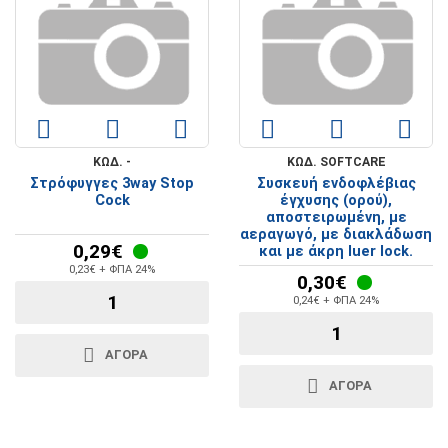
ΚΩΔ. -
ΚΩΔ. SOFTCARE
Στρόφυγγες 3way Stop
Συσκευή ενδοφλέβιας
Cock
έγχυσης (ορού),
αποστειρωμένη, με
αεραγωγό, με διακλάδωση
0,29€
και με άκρη luer lock.
0,23€ + ΦΠΑ 24%
0,30€
0,24€ + ΦΠΑ 24%
ΑΓΟΡΆ
ΑΓΟΡΆ