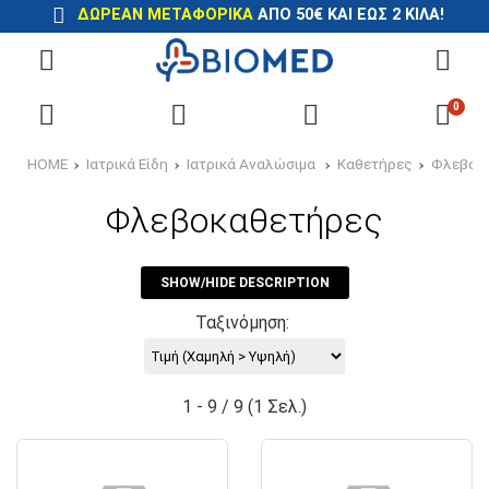
ΔΩΡΕΆΝ ΜΕΤΑΦΟΡΙΚΆ
ΑΠΌ 50€ ΚΑΙ ΈΩΣ 2 ΚΙΛΆ!
0
HOME
Ιατρικά Είδη
Ιατρικά Αναλώσιμα
Καθετήρες
Φλεβοκ
Φλεβοκαθετήρες
SHOW/HIDE DESCRIPTION
Ταξινόμηση:
1 - 9 / 9 (1 Σελ.)