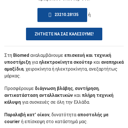
ή
23210.28135
ΖΗΤΗΣΤΕ ΝΑ ΣΑΣ ΚΑΛΕΣΟΥΜΕ!
Στη
Biomed
αναλαμβάνουμε
επισκευή και τεχνική
υποστήριξη
για
ηλεκτροκίνητα σκούτερ
και
αναπηρικά
αμαξίδια
, χειροκίνητα ή ηλεκτροκίνητα, ανεξαρτήτως
μάρκας.
Προσφέρουμε
διάγνωση βλάβης
,
συντήρηση
,
αντικατάσταση ανταλλακτικών
και
πλήρη τεχνική
κάλυψη
για συσκευές σε όλη την Ελλάδα.
Παραλαβή κατ’ οίκον
, δυνατότητα
αποστολής με
courier
ή επίσκεψη στο κατάστημά μας.