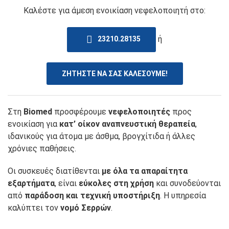
Καλέστε για άμεση ενοικίαση νεφελοποιητή στο:
ή
23210.28135
ΖΗΤΗΣΤΕ ΝΑ ΣΑΣ ΚΑΛΕΣΟΥΜΕ!
Στη
Biomed
προσφέρουμε
νεφελοποιητές
προς
ενοικίαση για
κατ’ οίκον αναπνευστική θεραπεία
,
ιδανικούς για άτομα με άσθμα, βρογχίτιδα ή άλλες
χρόνιες παθήσεις.
Οι συσκευές διατίθενται
με όλα τα απαραίτητα
εξαρτήματα
, είναι
εύκολες στη χρήση
και συνοδεύονται
από
παράδοση και τεχνική υποστήριξη
. Η υπηρεσία
καλύπτει τον
νομό Σερρών
.