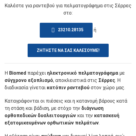
Καλέστε για ραντεβού για πελματογράφημα στις Σέρρες
στο:
ή
23210.28135
ΖΗΤΗΣΤΕ ΝΑ ΣΑΣ ΚΑΛΕΣΟΥΜΕ!
Η
Biomed
παρέχει
ηλεκτρονικό πελματογράφημα
με
σύγχρονο εξοπλισμό
, αποκλειστικά στις
Σέρρες
. Η
διαδικασία γίνεται
κατόπιν ραντεβού
στον χώρο μας.
Καταγράφονται οι πιέσεις και η κατανομή βάρους κατά
τη στάση και βάδιση, με στόχο την
διάγνωση
ορθοπεδικών δυσλειτουργιών
και την
κατασκευή
εξατομικευμένων ορθωτικών πελμάτων
.