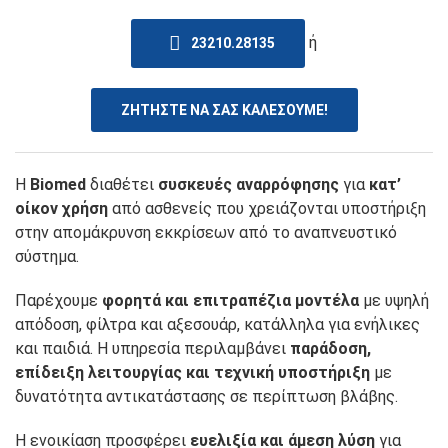
ή
23210.28135
ΖΗΤΗΣΤΕ ΝΑ ΣΑΣ ΚΑΛΕΣΟΥΜΕ!
Η
Biomed
διαθέτει
συσκευές αναρρόφησης
για
κατ’
οίκον χρήση
από ασθενείς που χρειάζονται υποστήριξη
στην απομάκρυνση εκκρίσεων από το αναπνευστικό
σύστημα.
Παρέχουμε
φορητά και επιτραπέζια μοντέλα
με υψηλή
απόδοση, φίλτρα και αξεσουάρ, κατάλληλα για ενήλικες
και παιδιά. Η υπηρεσία περιλαμβάνει
παράδοση,
επίδειξη λειτουργίας και τεχνική υποστήριξη
με
δυνατότητα αντικατάστασης σε περίπτωση βλάβης.
Η ενοικίαση προσφέρει
ευελιξία και άμεση λύση
για