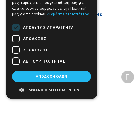
μας, παρέχετε τη συγκατάθεσή σας για
όλα τα cookies σύμφωνα με την Πολιτική
ΟΡΟΙ ΚΑΙ ΠΡΟΫΠΟΘΕΣΕΙΣ ΕΝΟΙΚΙΑΣΗΣ
μας για τα cookies.
Διαβάστε περισσότερα
ΣΥΣΚΕΥΩΝ
ΑΠΟΛΎΤΩΣ ΑΠΑΡΑΊΤΗΤΑ
ΑΠΌΔΟΣΗΣ
ΣΤΌΧΕΥΣΗΣ
ΟΡΟΙ ΧΡΗΣΗΣ ΙΣΤΟΣΕΛΙΔΑΣ
ΛΕΙΤΟΥΡΓΙΚΌΤΗΤΑΣ
ΑΠΟΔΟΧΉ ΌΛΩΝ
ΕΜΦΆΝΙΣΗ ΛΕΠΤΟΜΕΡΕΙΏΝ
ΠΟΛΙΤΙΚΗ ΑΠΟΡΡΗΤΟΥ
ΑΣΦΑΛΕΙΑ ΣΥΝΑΛΛΑΓΩΝ