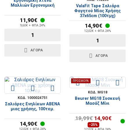
Εργονομική Χτένα
Μαλλιών Εργονομική
ValaFit Tape Σαλιάρα
Φαγητού Μίας Χρήσης
37x65cm (100τμχ)
11,90€
14,90€
9,60€ + ΦΠΑ 24%
12,02€ + ΦΠΑ 24%
ΑΓΟΡΆ
ΑΓΟΡΆ
ΠΡΟΣΦΟΡΆ
ΚΩΔ. MG18
ΚΩΔ. 1000024751
Beurer MG18 Συσκευή
Μασάζ Μίνι
Σαλιάρες Ενηλίκων ABENA
μιας χρήσης, 100τεμ.
19,99€
14,90€
14,90€
-25%
12,02€ + ΦΠΑ 24%
12,02€ + ΦΠΑ 24%