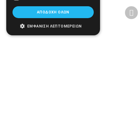
ΕΠΙΣΤΡΟΦΈΣ ΚΑΙ ΑΚΥΡΏΣΕΙΣ
ΑΠΟΔΟΧΉ ΌΛΩΝ
ΕΜΦΆΝΙΣΗ ΛΕΠΤΟΜΕΡΕΙΏΝ
Σημεία Υπεροχής
Δωρεάν μεταφορικά από 50€ και άνω και
(έως 4 κιλά)
Τεράστιο stock από μεγάλους οίκους
ιατροτεχνολογικών προϊόντων
Εμπειρία και αξιοπιστία από το 2005