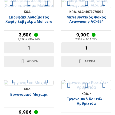
ΚΩΔ. -
ΚΩΔ. ALC-4073076032
Σκουφάκι Λουσίματος
Μεγεθυντικός Φακός
Χωρίς Ξέβγαλμα Molicare
Ανάγνωσης AC-654
3,50€
9,90€
2,82€ + ΦΠΑ 24%
7,98€ + ΦΠΑ 24%
ΑΓΟΡΆ
ΑΓΟΡΆ
ΚΩΔ. -
ΚΩΔ. -
Εργονομικό Μαχαίρι
Εργονομικό Κουτάλι -
Αρθρίτιδα
9,90€