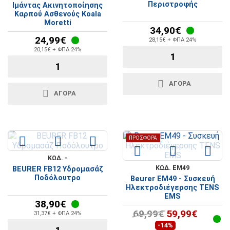
Περιστροφής
Ιμάντας Ακινητοποίησης
Καρπού Ασθενούς Koala
Moretti
34,90€
24,99€
28,15€ + ΦΠΑ 24%
20,15€ + ΦΠΑ 24%
ΑΓΟΡΆ
ΑΓΟΡΆ
ΠΡΟΣΦΟΡΆ
ΚΩΔ. -
ΚΩΔ. EM49
BEURER FB12 Υδρομασάζ
Ποδόλουτρο
Beurer EM49 - Συσκευή
Ηλεκτροδιέγερσης TENS
EMS
38,90€
69,99€
59,99€
31,37€ + ΦΠΑ 24%
-14%