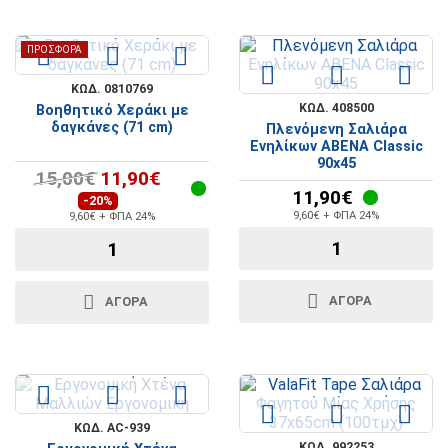
ΠΡΟΣΦΟΡΆ
ΚΩΔ. 0810769
ΚΩΔ. 408500
Βοηθητικό Χεράκι με
δαγκάνες (71 cm)
Πλενόμενη Σαλιάρα
Ενηλίκων ABENA Classic
90x45
15,00€
11,90€
11,90€
-20%
9,60€ + ΦΠΑ 24%
9,60€ + ΦΠΑ 24%
ΑΓΟΡΆ
ΑΓΟΡΆ
ΚΩΔ. AC-939
ΚΩΔ. 992253