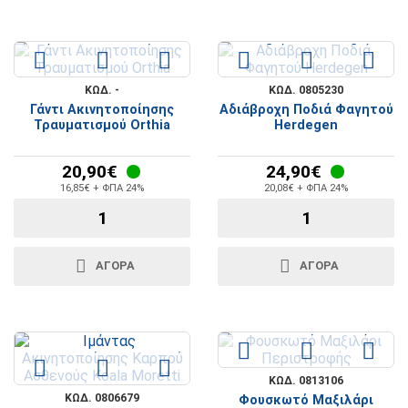
ΚΩΔ. -
ΚΩΔ. 0805230
Γάντι Ακινητοποίησης
Αδιάβροχη Ποδιά Φαγητού
Τραυματισμού Orthia
Herdegen
20,90€
24,90€
16,85€ + ΦΠΑ 24%
20,08€ + ΦΠΑ 24%
ΑΓΟΡΆ
ΑΓΟΡΆ
ΚΩΔ. 0813106
ΚΩΔ. 0806679
Φουσκωτό Μαξιλάρι