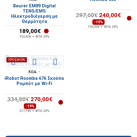
Beurer EM89 Digital
TENS/EMS
297,60€
240,00€
Ηλεκτροδιέγερση με
Θερμότητα
-19%
193,55€ + ΦΠΑ 24%
189,00€
152,42€ + ΦΠΑ 24%
ΠΡΟΣΦΟΡΆ
ΚΩΔ. -
iRobot Roomba 676 Σκούπα
Ρομπότ με Wi-Fi
334,80€
270,00€
-19%
217,74€ + ΦΠΑ 24%