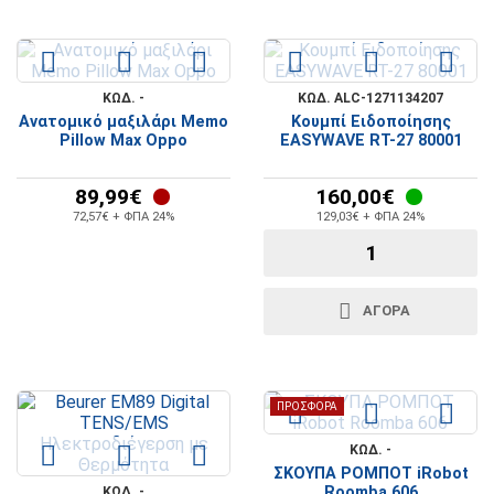
ΚΩΔ. -
ΚΩΔ. ALC-1271134207
Ανατομικό μαξιλάρι Memo
Κουμπί Ειδοποίησης
Pillow Max Oppo
EASYWAVE RT-27 80001
89,99€
160,00€
72,57€ + ΦΠΑ 24%
129,03€ + ΦΠΑ 24%
ΑΓΟΡΆ
ΠΡΟΣΦΟΡΆ
ΚΩΔ. -
ΣΚΟΥΠΑ ΡΟΜΠΟΤ iRobot
Roomba 606
ΚΩΔ. -