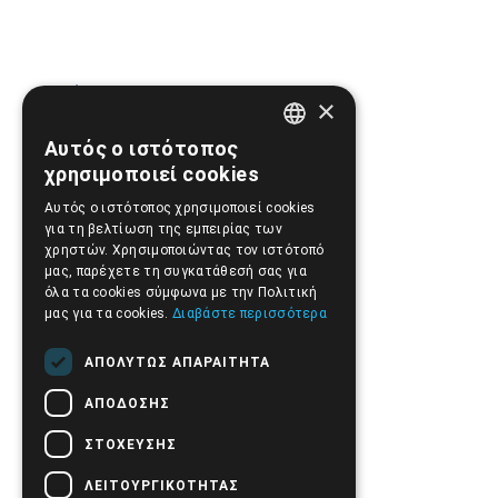
ΌΡΟΙ ΧΡΉΣΗΣ ΙΣΤΟΣΕΛΊΔΑΣ
×
Αυτός ο ιστότοπος
GREEK
χρησιμοποιεί cookies
ENGLISH
ΠΟΛΙΤΙΚΉ ΑΠΟΡΡΉΤΟΥ
Αυτός ο ιστότοπος χρησιμοποιεί cookies
για τη βελτίωση της εμπειρίας των
χρηστών. Χρησιμοποιώντας τον ιστότοπό
μας, παρέχετε τη συγκατάθεσή σας για
όλα τα cookies σύμφωνα με την Πολιτική
ΑΣΦΆΛΕΙΑ ΣΥΝΑΛΛΑΓΏΝ
μας για τα cookies.
Διαβάστε περισσότερα
ΑΠΟΛΎΤΩΣ ΑΠΑΡΑΊΤΗΤΑ
ΑΠΟΣΤΟΛΈΣ ΚΑΙ ΠΛΗΡΩΜΈΣ
ΑΠΌΔΟΣΗΣ
ΣΤΌΧΕΥΣΗΣ
ΛΕΙΤΟΥΡΓΙΚΌΤΗΤΑΣ