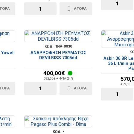
ΓΟΡΆ
ΑΓΟΡΆ
ΚΩΔ. ΠΝΑ-0030
ΚΩ
Yuwell
ΑΝΑΡΡΟΦΗΣΗ ΡΕΥΜΑΤΟΣ
DEVILBISS 7305dd
Askir 36 BR L
36 Lit/min 
Ρε
400,00€
570,
322,58€ + ΦΠΑ 24%
459,68€
ΓΟΡΆ
ΑΓΟΡΆ
ΚΩΔ. -