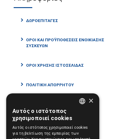
ΔΩΡΟΕΠΙΤΑΓΈΣ
ΌΡΟΙ ΚΑΙ ΠΡΟΫΠΟΘΈΣΕΙΣ ΕΝΟΙΚΊΑΣΗΣ
ΣΥΣΚΕΥΏΝ
ΌΡΟΙ ΧΡΉΣΗΣ ΙΣΤΟΣΕΛΊΔΑΣ
ΠΟΛΙΤΙΚΉ ΑΠΟΡΡΉΤΟΥ
×
ΑΣΦΆΛΕΙΑ ΣΥΝΑΛΛΑΓΏΝ
Αυτός ο ιστότοπος
GREEK
χρησιμοποιεί cookies
ENGLISH
ΑΠΟΣΤΟΛΈΣ ΚΑΙ ΠΛΗΡΩΜΈΣ
Αυτός ο ιστότοπος χρησιμοποιεί cookies
για τη βελτίωση της εμπειρίας των