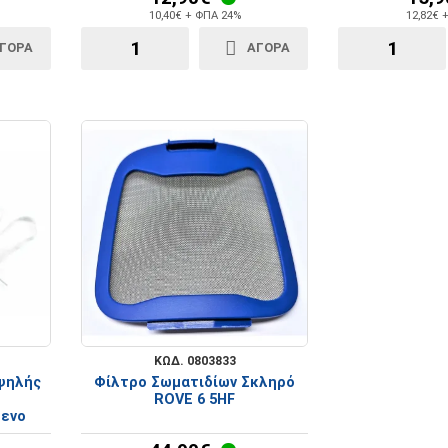
10,40€ + ΦΠΑ 24%
12,82€ 
ΓΟΡΑ
ΑΓΟΡΑ
ΚΩΔ. 0803833
ψηλής
Φίλτρο Σωματιδίων Σκληρό
ROVE 6 5HF
μενο