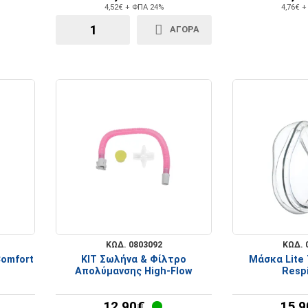
4,52€ + ΦΠΑ 24%
4,76€ 
ΑΓΟΡΑ
ΚΩΔ. 0803092
ΚΩΔ. 
Comfort
ΚΙΤ Σωλήνα & Φίλτρο
Μάσκα Lite 
Απολύμανσης High-Flow
Respi
12,90€
15,9