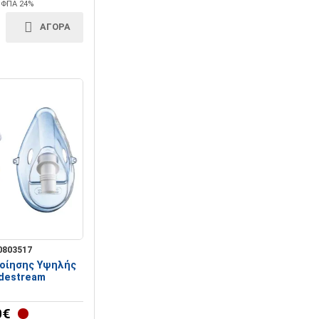
+ ΦΠΑ 24%
ΑΓΟΡΑ
0803517
οίησης Υψηλής
destream
0€