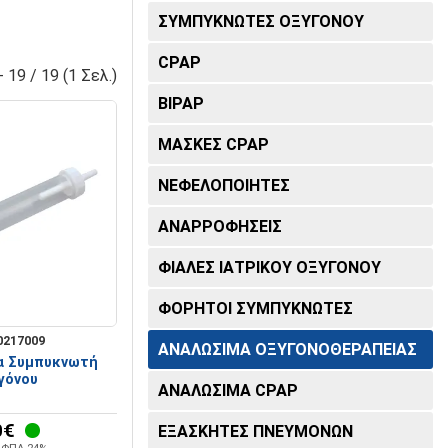
ΣΤΕΣ
ΑΞΕΣΟΥΑΡ ΑΝΑΠΗΡΙΚΩΝ
ΣΥΜΠΥΚΝΩΤΕΣ ΟΞΥΓΟΝΟΥ
ΩΝ
ΑΜΑΞΙΔΙΩΝ
ΠΕΛΜΑ
Ουροκαθετήρες
ζ
ς Δέρματος
ρειάζονται
CPAP
- 19 / 19 (1 Σελ.)
Επιστραγαλίδες Περικνημίδες
Φλεβοκαθετήρες
 – Πίεσης
BIPAP
έκτες,
σκόπια
ικαθίστανται
ρθηκες
Ναρθηκες πέλματος
ΜΑΣΚΕΣ CPAP
ΝΕΦΕΛΟΠΟΙΗΤΕΣ
Πελματα Πάτοι
νευστικό
ΜΙΚΡΟΒΙΟΛΟΓΙΚΑ
ΣΥΣΚΕΥΕΣ
ΑΝΑΡΡΟΦΗΣΕΙΣ
Υποπτέρνια Μετατάρσια Δακτυλα
Διαφανοσκόπια
το οξυγόνο.
ΦΙΑΛΕΣ ΙΑΤΡΙΚΟΥ ΟΞΥΓΟΝΟΥ
Σπιρόμετρα
ΦΟΡΗΤΟΙ ΣΥΜΠΥΚΝΩΤΕΣ
0217009
ΑΝΑΛΩΣΙΜΑ ΟΞΥΓΟΝΟΘΕΡΑΠΕΙΑΣ
ην αποδοτική
Χειρουργικά εργαλεία
α Συμπυκνωτή
γόνου
ΑΝΑΛΩΣΙΜΑ CPAP
Κλίβανοι - Αποστειρωτές
0€
ΕΞΑΣΚΗΤΕΣ ΠΝΕΥΜΟΝΩΝ