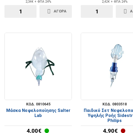
2,34€ + ΦΠΑ 24%
2,42€ + ΦΠΑ 24%
ΑΓΟΡΑ
Α
ΚΩΔ. 0810645
ΚΩΔ. 0803518
Μάσκα Νεφελοποίησης Salter
Παιδικό Σετ Νεφελοπο
Lab
Υψηλής Ροής Sidest
Philips
4,00€
4,90€