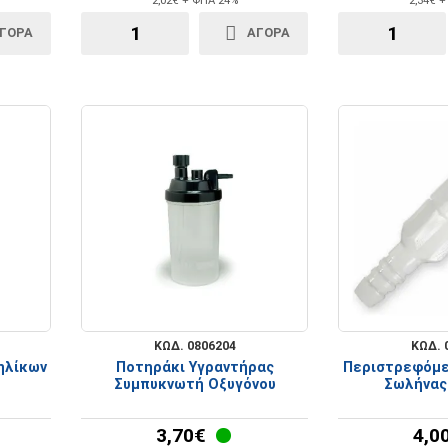
2,02€ + ΦΠΑ 24%
2,34€ 
ΓΟΡΑ
ΑΓΟΡΑ
ΚΩΔ. 0806204
ΚΩΔ. 
ηλίκων
Ποτηράκι Υγραντήρας
Περιστρεφόμε
Συμπυκνωτή Οξυγόνου
Σωλήνας
3,70€
4,0