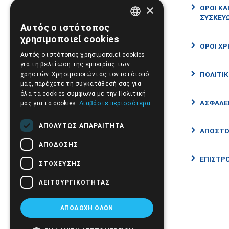
×
ΕΙΔΗ ΝΟΣΗΛΕΙΑΣ ΚΑΤ' ΟΙΚΟΝ
ΟΡΟΙ ΚΑ
ΣΥΣΚΕΥ
Αυτός ο ιστότοπος
GREEK
ΑΝΑΠΝΕΥΣΤΙΚΑ
χρησιμοποιεί cookies
ΟΡΟΙ ΧΡ
ENGLISH
Αυτός ο ιστότοπος χρησιμοποιεί cookies
ΟΡΘΟΠΕΔΙΚΑ
για τη βελτίωση της εμπειρίας των
ΠΟΛΙΤΙ
χρηστών. Χρησιμοποιώντας τον ιστότοπό
μας, παρέχετε τη συγκατάθεσή σας για
ΑΝΑΠΗΡΙΚΑ ΑΜΑΞΙΔΙΑ - ΣΚΟΥΤΕΡ
όλα τα cookies σύμφωνα με την Πολιτική
ΑΣΦΑΛΕ
μας για τα cookies.
Διαβάστε περισσότερα
ΑΤΟΜΙΚΗ ΦΡΟΝΤΙΔΑ-ΕΥΕΞΙΑ
ΑΠΟΛΎΤΩΣ ΑΠΑΡΑΊΤΗΤΑ
ΑΠΟΣΤΟ
ΑΠΌΔΟΣΗΣ
ΙΑΤΡΙΚΑ ΑΝΑΛΩΣΙΜΑ
ΕΠΙΣΤΡΟ
ΣΤΌΧΕΥΣΗΣ
ΙΑΤΡΙΚΑ
ΛΕΙΤΟΥΡΓΙΚΌΤΗΤΑΣ
ΒΡΕΦΙΚΗ ΦΡΟΝΤΙΔΑ
ΑΠΟΔΟΧΉ ΌΛΩΝ