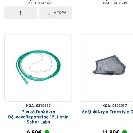
3,23€ + ΦΠΑ 24%
3,95€ + ΦΠΑ 24%
ΑΓΟΡΑ
ΚΩΔ. 0810647
ΚΩΔ. 0802017
Ρινικά Γυαλάκια
Δεξί Φίλτρο Freestyle 
Οξυγονοθεραπείας 15Lt /min
Salter Labs
6,90€
11,90€