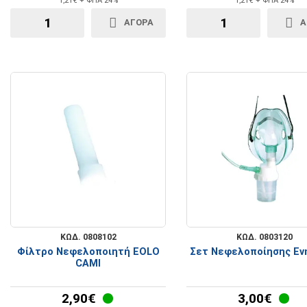
1,21€ + ΦΠΑ 24%
1,21€ + ΦΠΑ 24%
ΑΓΟΡΑ
Α
Rollators - Περιπατητήρες
Βακτηρίες Πατερίτσες
Ανταλλακτικά Βαδιστικών
ΚΩΔ. 0808102
ΚΩΔ. 0803120
Φίλτρο Νεφελοποιητή ΕΟLO
Σετ Νεφελοποίησης Εν
CAMI
2,90€
3,00€