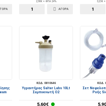
2,98€ + ΦΠΑ 24%
3,23€ 
ΓΟΡΑ
ΑΓΟΡΑ
ΚΩΔ. 0810646
ΚΩΔ. 
ίησης
Υγραντήρας Salter Labs 10Lt
Σετ Νεφελοπ
ream
Συμπυκνωτή Ο2
Ροής Si
5,60€
5,9