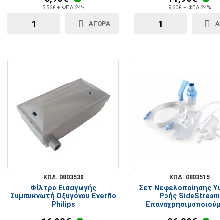
5,56€ + ΦΠΑ 24%
9,60€ + ΦΠΑ 24%
ΑΓΟΡΑ
Α
ΚΩΔ. 0803530
ΚΩΔ. 0803515
Φίλτρο Εισαγωγής
Σετ Νεφελοποίησης Υ
Συμπυκνωτή Οξυγόνου Everflo
Ροής SideStream
Philips
Επαναχρησιμοποιού