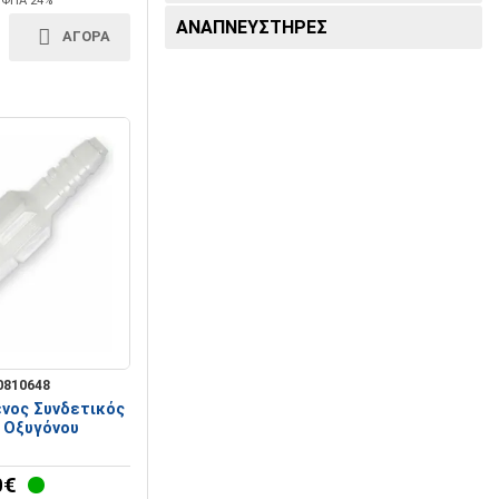
+ ΦΠΑ 24%
Καρδιογράφοι
ΑΝΑΠΝΕΥΣΤΗΡΕΣ
ΑΓΟΡΑ
0810648
νος Συνδετικός
 Οξυγόνου
0€