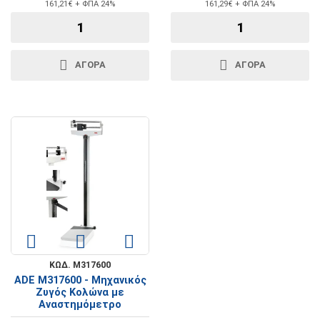
161,21€ + ΦΠΑ 24%
161,29€ + ΦΠΑ 24%
ΑΓΟΡΑ
ΑΓΟΡΑ
ΚΩΔ. Μ317600
ADE Μ317600 - Μηχανικός
Ζυγός Κολώνα με
Αναστημόμετρο