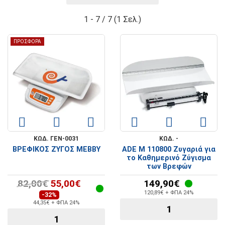
1 - 7 / 7 (1 Σελ.)
ΠΡΟΣΦΟΡΑ
ΚΩΔ. ΓΕΝ-0031
ΚΩΔ. -
ΒΡΕΦΙΚΟΣ ΖΥΓΟΣ MEBBY
ADE M 110800 Ζυγαριά για
το Καθημερινό Ζύγισμα
των Βρεφών
82,00€
55,00€
149,90€
120,89€ + ΦΠΑ 24%
-32%
44,35€ + ΦΠΑ 24%