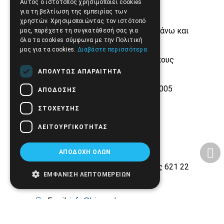
Αυτός ο ιστότοπος χρησιμοποιεί cookies
για τη βελτίωση της εμπειρίας των
χρηστών. Χρησιμοποιώντας τον ιστότοπό
Δωρεάν μεταφορικά από 50€ και άνω και
μας, παρέχετε τη συγκατάθεσή σας για
(έως 4 κιλά)
όλα τα cookies σύμφωνα με την Πολιτική
μας για τα cookies.
Διαβάστε περισσότερα
Τεράστιο stock από μεγάλους οίκους
ιατροτεχνολογικών προϊόντων
ΑΠΟΛΎΤΩΣ ΑΠΑΡΑΊΤΗΤΑ
Εμπειρία και αξιοπιστία από το 2005
ΑΠΌΔΟΣΗΣ
ΣΤΌΧΕΥΣΗΣ
ΛΕΙΤΟΥΡΓΙΚΌΤΗΤΑΣ
ΑΠΟΔΟΧΉ ΌΛΩΝ
Εθνικής Αντίστασης 42, Σέρρες 621 22
ΕΜΦΆΝΙΣΗ ΛΕΠΤΟΜΕΡΕΙΏΝ
2321.028.135
Email:
info@biomed.gr
ΔΕ - ΤΕ - ΣΑ 08:00 - 14:30