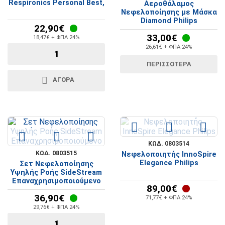
Respironics Personal Best,
Αεροθάλαμος
Νεφελοποίησης με Μάσκα
Diamond Philips
22,90€
33,00€
18,47€ + ΦΠΑ 24%
26,61€ + ΦΠΑ 24%
ΠΕΡΙΣΣΌΤΕΡΑ
ΑΓΟΡΆ
ΚΩΔ. 0803514
ΚΩΔ. 0803515
Νεφελοποιητής InnoSpire
Elegance Philips
Σετ Νεφελοποίησης
Υψηλής Ροής SideStream
Επαναχρησιμοποιούμενο
89,00€
36,90€
71,77€ + ΦΠΑ 24%
29,76€ + ΦΠΑ 24%