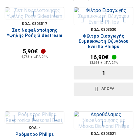
ΚΩΔ. 0803517
ΚΩΔ. 0803530
Σετ Νεφελοποίησης
Υψηλής Ροής Sidestream
Φίλτρο Εισαγωγής
Συμπυκνωτή Οξυγόνου
Everflo Philips
5,90€
16,90€
4,76€ + ΦΠΑ 24%
13,63€ + ΦΠΑ 24%
ΑΓΟΡΆ
ΚΩΔ. -
ΚΩΔ. 0803521
Ροόμετρο Philips