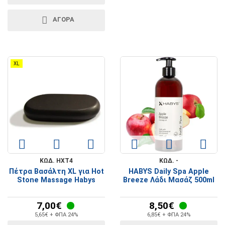
ΑΓΟΡΑ
XL
ΚΩΔ. HXT4
ΚΩΔ. -
Πέτρα Βασάλτη XL για Hot
HABYS Daily Spa Apple
Stone Massage Habys
Breeze Λάδι Μασάζ 500ml
7,00€
8,50€
5,65€ + ΦΠΑ 24%
6,85€ + ΦΠΑ 24%