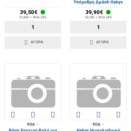
Υπέρυθρη Δράσh Habys
39,50€
39,90€
31,85€ + ΦΠΑ 24%
32,18€ + ΦΠΑ 24%
ΑΓΟΡΑ
ΑΓΟΡΑ
ΚΩΔ. -
ΚΩΔ. -
Βάση Χαρτιού Ρολό για
Habys Ημικυλινδρικό