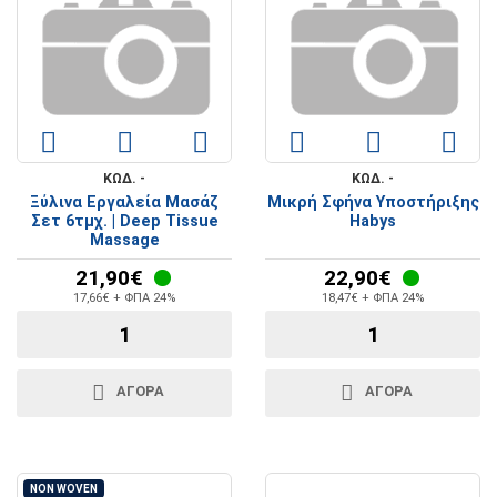
ΚΩΔ. -
ΚΩΔ. -
Ξύλινα Εργαλεία Μασάζ
Μικρή Σφήνα Υποστήριξης
Σετ 6τμχ. | Deep Tissue
Habys
Massage
21,90€
22,90€
17,66€ + ΦΠΑ 24%
18,47€ + ΦΠΑ 24%
ΑΓΟΡΑ
ΑΓΟΡΑ
NON WOVEN