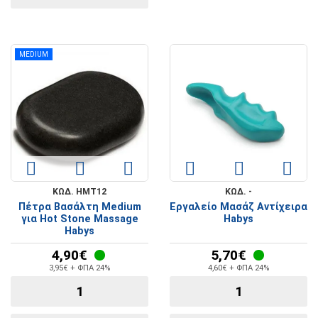
MEDIUM
ΚΩΔ. HMT12
ΚΩΔ. -
Πέτρα Βασάλτη Medium
Εργαλείο Μασάζ Αντίχειρα
για Hot Stone Massage
Habys
Habys
4,90€
5,70€
3,95€ + ΦΠΑ 24%
4,60€ + ΦΠΑ 24%