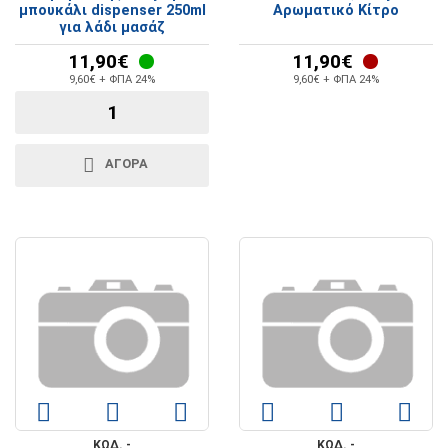
μπουκάλι dispenser 250ml
Αρωματικό Κίτρο
για λάδι μασάζ
11,90€
11,90€
9,60€ + ΦΠΑ 24%
9,60€ + ΦΠΑ 24%
ΑΓΟΡΑ
ΚΩΔ. -
ΚΩΔ. -