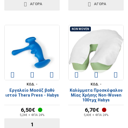
ΑΓΟΡΑ
ΑΓΟΡΑ
NON WOVEN
ΚΩΔ. -
ΚΩΔ. -
Εργαλείο Mασάζ βαθύ
Καλύμματα Προσκέφαλου
ιστού Thera Press - Habys
Μίας Χρήσης Non-Woven
100τμχ Habys
6,50€
6,70€
5,24€ + ΦΠΑ 24%
5,40€ + ΦΠΑ 24%