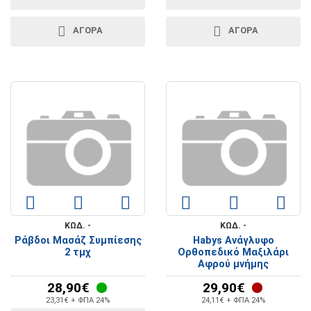
ΑΓΟΡΑ
ΑΓΟΡΑ
ΚΩΔ. -
ΚΩΔ. -
Ράβδοι Μασάζ Συμπίεσης
Habys Ανάγλυφο
2 τμχ
Ορθοπεδικό Μαξιλάρι
Αφρού μνήμης
28,90€
29,90€
23,31€ + ΦΠΑ 24%
24,11€ + ΦΠΑ 24%