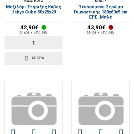
ΚΩΔ. K012
ΚΩΔ. -
Μαξιλάρι Στήριξης Κύβος
Πτυσσόμενο Στρώμα
Habys Cube 50x25x20
Γυμναστικής 180x60x5 cm
EPE, Μπλε
42,90€
43,90€
34,60€ + ΦΠΑ 24%
35,40€ + ΦΠΑ 24%
ΑΓΟΡΑ