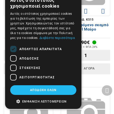
Αυτός ο ιστότοπος
GREEK
χρησιμοποιεί cookies
ENGLISH
Αυτός ο ιστότοπος χρησιμοποιεί cookies
για τη βελτίωση της εμπειρίας των
ΚΩΔ. K501
ΚΩΔ. K515
χρηστών. Χρησιμοποιώντας τον ιστότοπό
Περιστρεφόμενο σκαμπό
Περιστρεφόμενο σκαμπό
μας, παρέχετε τη συγκατάθεσή σας για
Habys LOFI
LOFI Μαύρο
όλα τα cookies σύμφωνα με την Πολιτική
μας για τα cookies.
Διαβάστε περισσότερα
59,90€
59,90€
48,31€ + ΦΠΑ 24%
48,31€ + ΦΠΑ 24%
ΑΠΟΛΎΤΩΣ ΑΠΑΡΑΊΤΗΤΑ
ΑΠΌΔΟΣΗΣ
ΣΤΌΧΕΥΣΗΣ
ΑΓΟΡΑ
ΑΓΟΡΑ
ΛΕΙΤΟΥΡΓΙΚΌΤΗΤΑΣ
ΑΠΟΔΟΧΉ ΌΛΩΝ
ΕΜΦΆΝΙΣΗ ΛΕΠΤΟΜΕΡΕΙΏΝ