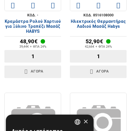
ΚΩΔ. -
ΚΩΔ. 8516108000
Κρεμάστρα Ρολού Χαρτιού
Ηλεκτρικός Θερμαντήρας
για Ξύλινο Τραπέζι Μασάζ
Λαδιού Μασάζ Habys
HABYS
48,90€
52,90€
39,44€ + ΦΠΑ 24%
42,66€ + ΦΠΑ 24%
ΑΓΟΡΑ
ΑΓΟΡΑ
×