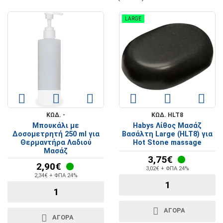
LARGE
ΚΩΔ. -
ΚΩΔ. HLT8
Μπουκάλι με
Habys Λίθος Μασάζ
Δοσομετρητή 250 ml για
Βασάλτη Large (HLT8) για
Θερμαντήρα Λαδιού
Hot Stone massage
Μασάζ
3,75€
2,90€
3,02€ + ΦΠΑ 24%
2,34€ + ΦΠΑ 24%
ΑΓΟΡΑ
ΑΓΟΡΑ