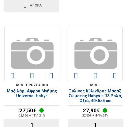
ΑΓΟΡΑ
ΚΩΔ. T-POZSAI010
ΚΩΔ. -
Μαξιλάρι Αφρού Μνήμης
Ξύλινος Κύλινδρος Μασάζ
Universal Habys
Σώματος Habys – 13 Ρολά,
Οξιά, 40×5×5 cm
27,50€
27,90€
22,18€ + ΦΠΑ 24%
22,50€ + ΦΠΑ 24%