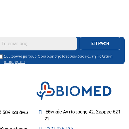
ΕΓΓΡΑΦΗ
Συμφωνώ με τους
Όροι Χρήσης Ιστοσελίδας
και τη
Πολιτική
Απορρήτου
Εθνικής Αντίστασης 42, Σέρρες 621
 50€ και άνω
22
2321.028.135