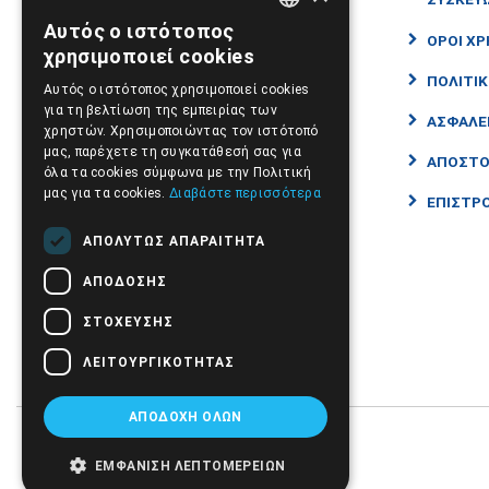
ΑΝΑΠΝΕΥΣΤΙΚΑ
Αυτός ο ιστότοπος
GREEK
ΟΡΟΙ ΧΡ
χρησιμοποιεί cookies
ΟΡΘΟΠΕΔΙΚΑ
ENGLISH
ΠΟΛΙΤΙ
Αυτός ο ιστότοπος χρησιμοποιεί cookies
ΑΝΑΠΗΡΙΚΑ ΑΜΑΞΙΔΙΑ - ΣΚΟΥΤΕΡ
για τη βελτίωση της εμπειρίας των
ΑΣΦΑΛΕ
χρηστών. Χρησιμοποιώντας τον ιστότοπό
ΑΤΟΜΙΚΗ ΦΡΟΝΤΙΔΑ-ΕΥΕΞΙΑ
μας, παρέχετε τη συγκατάθεσή σας για
ΑΠΟΣΤΟ
όλα τα cookies σύμφωνα με την Πολιτική
ΙΑΤΡΙΚΑ ΑΝΑΛΩΣΙΜΑ
μας για τα cookies.
Διαβάστε περισσότερα
ΕΠΙΣΤΡΟ
ΙΑΤΡΙΚΑ
ΑΠΟΛΎΤΩΣ ΑΠΑΡΑΊΤΗΤΑ
ΒΡΕΦΙΚΗ ΦΡΟΝΤΙΔΑ
ΑΠΌΔΟΣΗΣ
CBD
ΣΤΌΧΕΥΣΗΣ
ΠΡΟΤΑΣΕΙΣ - ΠΡΟΣΦΟΡΕΣ
ΛΕΙΤΟΥΡΓΙΚΌΤΗΤΑΣ
ΑΠΟΔΟΧΉ ΌΛΩΝ
ΕΜΦΆΝΙΣΗ ΛΕΠΤΟΜΕΡΕΙΏΝ