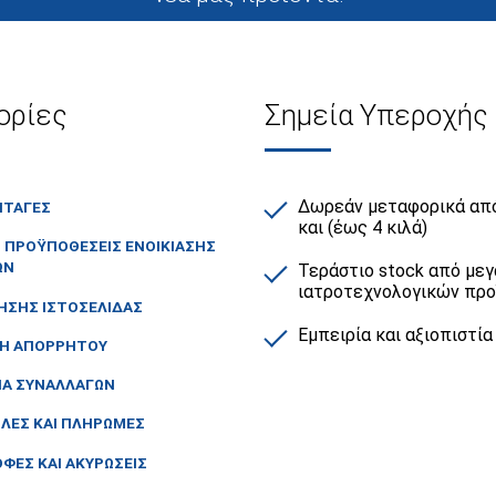
ορίες
Σημεία Υπεροχής
Δωρεάν μεταφορικά από
ΙΤΑΓΈΣ
και (έως 4 κιλά)
Ι ΠΡΟΫΠΟΘΈΣΕΙΣ ΕΝΟΙΚΊΑΣΗΣ
ΏΝ
Τεράστιο stock από μεγ
ιατροτεχνολογικών πρ
ΉΣΗΣ ΙΣΤΟΣΕΛΊΔΑΣ
Εμπειρία και αξιοπιστία
ΚΉ ΑΠΟΡΡΉΤΟΥ
ΙΑ ΣΥΝΑΛΛΑΓΏΝ
ΛΈΣ ΚΑΙ ΠΛΗΡΩΜΈΣ
ΦΈΣ ΚΑΙ ΑΚΥΡΏΣΕΙΣ