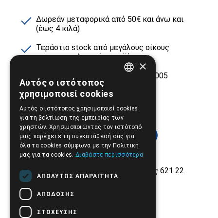
Δωρεάν μεταφορικά από 50€ και άνω και
(έως 4 κιλά)
Τεράστιο stock από μεγάλους οίκους
ιατροτεχνολογικών προϊόντων
×
Εμπειρία και αξιοπιστία από το 2005
Αυτός ο ιστότοπος
GREEK
χρησιμοποιεί cookies
ENGLISH
Αυτός ο ιστότοπος χρησιμοποιεί cookies
για τη βελτίωση της εμπειρίας των
χρηστών. Χρησιμοποιώντας τον ιστότοπό
μας, παρέχετε τη συγκατάθεσή σας για
όλα τα cookies σύμφωνα με την Πολιτική
μας για τα cookies.
Διαβάστε περισσότερα
Εθνικής Αντίστασης 42, Σέρρες 621 22
ΑΠΟΛΎΤΩΣ ΑΠΑΡΑΊΤΗΤΑ
2321.028.135
ΑΠΌΔΟΣΗΣ
Email:
info@biomed.gr
ΣΤΌΧΕΥΣΗΣ