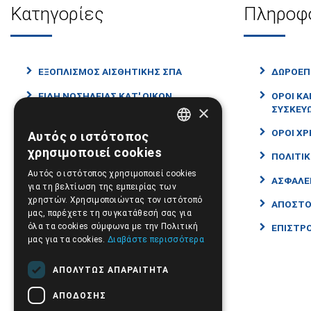
Κατηγορίες
Πληροφ
ΕΞΟΠΛΙΣΜΌΣ ΑΙΣΘΗΤΙΚΉΣ ΣΠΑ
ΔΩΡΟΕΠ
ΕΊΔΗ ΝΟΣΗΛΕΊΑΣ ΚΑΤ' ΟΊΚΟΝ
ΌΡΟΙ ΚΑ
×
ΣΥΣΚΕΥ
ΑΝΑΠΝΕΥΣΤΙΚΆ
ΌΡΟΙ ΧΡ
Αυτός ο ιστότοπος
GREEK
ΟΡΘΟΠΕΔΙΚΆ
χρησιμοποιεί cookies
ΠΟΛΙΤΙ
ENGLISH
ΑΝΑΠΗΡΙΚΆ ΑΜΑΞΊΔΙΑ - ΣΚΟΎΤΕΡ
Αυτός ο ιστότοπος χρησιμοποιεί cookies
ΑΣΦΆΛΕ
για τη βελτίωση της εμπειρίας των
ΑΤΟΜΙΚΉ ΦΡΟΝΤΊΔΑ-ΕΥΕΞΊΑ
χρηστών. Χρησιμοποιώντας τον ιστότοπό
ΑΠΟΣΤΟ
μας, παρέχετε τη συγκατάθεσή σας για
ΙΑΤΡΙΚΆ ΑΝΑΛΏΣΙΜΑ
όλα τα cookies σύμφωνα με την Πολιτική
ΕΠΙΣΤΡΟ
ΙΑΤΡΙΚΑ
μας για τα cookies.
Διαβάστε περισσότερα
ΒΡΕΦΙΚΗ ΦΡΟΝΤΊΔΑ
ΑΠΟΛΎΤΩΣ ΑΠΑΡΑΊΤΗΤΑ
CBD
ΑΠΌΔΟΣΗΣ
ΠΡΟΤΑΣΕΙΣ - ΠΡΟΣΦΟΡΕΣ