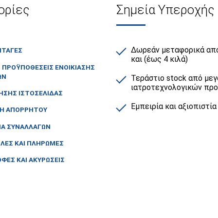
ορίες
Σημεία Υπεροχής
Δωρεάν μεταφορικά από
ΙΤΑΓΈΣ
και (έως 4 κιλά)
Ι ΠΡΟΫΠΟΘΈΣΕΙΣ ΕΝΟΙΚΊΑΣΗΣ
ΏΝ
Τεράστιο stock από μεγ
ιατροτεχνολογικών πρ
ΉΣΗΣ ΙΣΤΟΣΕΛΊΔΑΣ
Εμπειρία και αξιοπιστία
ΚΉ ΑΠΟΡΡΉΤΟΥ
ΙΑ ΣΥΝΑΛΛΑΓΏΝ
ΛΈΣ ΚΑΙ ΠΛΗΡΩΜΈΣ
ΦΈΣ ΚΑΙ ΑΚΥΡΏΣΕΙΣ