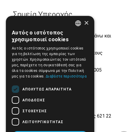
Σημεία Υπεροχής
×
Αυτός ο ιστότοπος
GREEK
Δωρεάν μεταφορικά από 50€ και άνω και
χρησιμοποιεί cookies
(έως 4 κιλά)
ENGLISH
Αυτός ο ιστότοπος χρησιμοποιεί cookies
Τεράστιο stock από μεγάλους οίκους
για τη βελτίωση της εμπειρίας των
ιατροτεχνολογικών προϊόντων
χρηστών. Χρησιμοποιώντας τον ιστότοπό
μας, παρέχετε τη συγκατάθεσή σας για
Εμπειρία και αξιοπιστία από το 2005
όλα τα cookies σύμφωνα με την Πολιτική
μας για τα cookies.
Διαβάστε περισσότερα
ΑΠΟΛΎΤΩΣ ΑΠΑΡΑΊΤΗΤΑ
ΑΠΌΔΟΣΗΣ
ΣΤΌΧΕΥΣΗΣ
Εθνικής Αντίστασης 42, Σέρρες 621 22
ΛΕΙΤΟΥΡΓΙΚΌΤΗΤΑΣ
2321.028.135