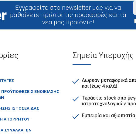
Εγγραφείτε στο newsletter μας για να
r
μαθαίνετε πρώτοι τις προσφορές και τα
νέα μας προϊόντα!
ορίες
Σημεία Υπεροχής
Δωρεάν μεταφορικά από
ΙΤΑΓΕΣ
και (έως 4 κιλά)
Ι ΠΡΟΫΠΟΘΕΣΕΙΣ ΕΝΟΙΚΙΑΣΗΣ
ΩΝ
Τεράστιο stock από μεγ
ιατροτεχνολογικών πρ
ΗΣΗΣ ΙΣΤΟΣΕΛΙΔΑΣ
Εμπειρία και αξιοπιστία
ΚΗ ΑΠΟΡΡΗΤΟΥ
ΙΑ ΣΥΝΑΛΛΑΓΩΝ