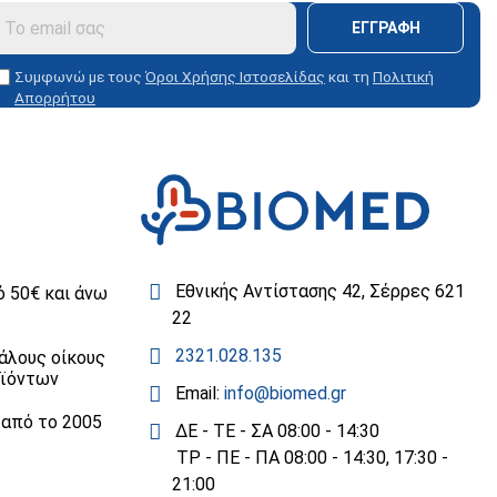
ΕΓΓΡΑΦΗ
Συμφωνώ με τους
Όροι Χρήσης Ιστοσελίδας
και τη
Πολιτική
Απορρήτου
Εθνικής Αντίστασης 42, Σέρρες 621
 50€ και άνω
22
2321.028.135
άλους οίκους
οϊόντων
Email:
info@biomed.gr
 από το 2005
ΔΕ - ΤΕ - ΣΑ 08:00 - 14:30
ΤΡ - ΠΕ - ΠΑ 08:00 - 14:30, 17:30 -
21:00