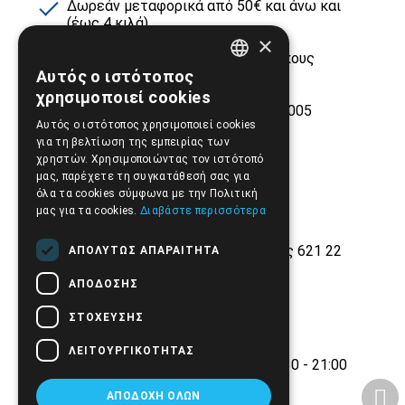
Δωρεάν μεταφορικά από 50€ και άνω και
(έως 4 κιλά)
×
Τεράστιο stock από μεγάλους οίκους
ιατροτεχνολογικών προϊόντων
Αυτός ο ιστότοπος
GREEK
χρησιμοποιεί cookies
Εμπειρία και αξιοπιστία από το 2005
ENGLISH
Αυτός ο ιστότοπος χρησιμοποιεί cookies
για τη βελτίωση της εμπειρίας των
χρηστών. Χρησιμοποιώντας τον ιστότοπό
μας, παρέχετε τη συγκατάθεσή σας για
όλα τα cookies σύμφωνα με την Πολιτική
μας για τα cookies.
Διαβάστε περισσότερα
Εθνικής Αντίστασης 42, Σέρρες 621 22
ΑΠΟΛΎΤΩΣ ΑΠΑΡΑΊΤΗΤΑ
2321.028.135
ΑΠΌΔΟΣΗΣ
Email:
info@biomed.gr
ΣΤΌΧΕΥΣΗΣ
ΔΕ - ΤΕ - ΣΑ 08:00 - 14:30
ΛΕΙΤΟΥΡΓΙΚΌΤΗΤΑΣ
ΤΡ - ΠΕ - ΠΑ 08:00 - 14:30, 17:30 - 21:00
ΑΠΟΔΟΧΉ ΌΛΩΝ