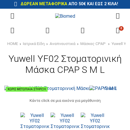
ΔΩΡΕΆΝ ΜΕΤΑΦΟΡΙΚΆ
ΑΠΌ 50€ ΚΑΙ ΈΩΣ 2 ΚΙΛΆ!
0
HOME
Ιατρικά Είδη
Αναπνευστικά
Μάσκες CPAP
Yuwell YF
Yuwell YF02 Στοματορινική
Μάσκα CPAP S M L
ΧΩΡΊΣ ΜΕΤΩΠΙΑΊΑ ΣΤΉΡΙΞΗ
Κάντε click σε μια εικόνα για μεγέθυνση