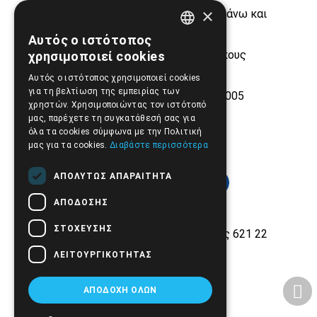
×
Δωρεάν μεταφορικά από 50€ και άνω και
(έως 4 κιλά)
Αυτός ο ιστότοπος
GREEK
Τεράστιο stock από μεγάλους οίκους
χρησιμοποιεί cookies
ιατροτεχνολογικών προϊόντων
ENGLISH
Αυτός ο ιστότοπος χρησιμοποιεί cookies
για τη βελτίωση της εμπειρίας των
Εμπειρία και αξιοπιστία από το 2005
χρηστών. Χρησιμοποιώντας τον ιστότοπό
μας, παρέχετε τη συγκατάθεσή σας για
όλα τα cookies σύμφωνα με την Πολιτική
μας για τα cookies.
Διαβάστε περισσότερα
ΑΠΟΛΎΤΩΣ ΑΠΑΡΑΊΤΗΤΑ
ΑΠΌΔΟΣΗΣ
ΣΤΌΧΕΥΣΗΣ
Εθνικής Αντίστασης 42, Σέρρες 621 22
ΛΕΙΤΟΥΡΓΙΚΌΤΗΤΑΣ
2321.028.135
Email:
info@biomed.gr
ΑΠΟΔΟΧΉ ΌΛΩΝ
ΔΕ - ΤΕ - ΣΑ 08:00 - 14:30