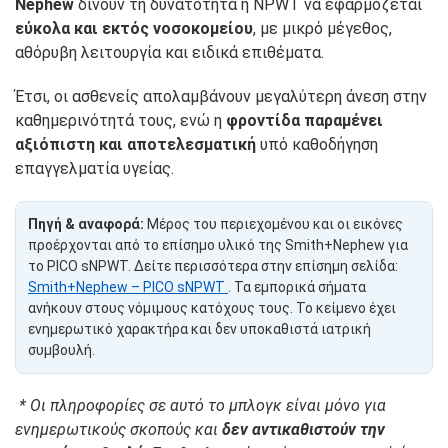
Nephew
δίνουν τη δυνατότητα η NPWT να εφαρμόζεται
εύκολα και εκτός νοσοκομείου
, με μικρό μέγεθος,
αθόρυβη λειτουργία και ειδικά επιθέματα.
Έτσι, οι ασθενείς απολαμβάνουν μεγαλύτερη άνεση στην
καθημερινότητά τους, ενώ η
φροντίδα παραμένει
αξιόπιστη και αποτελεσματική
υπό καθοδήγηση
επαγγελματία υγείας.
Πηγή & αναφορά:
Μέρος του περιεχομένου και οι εικόνες
προέρχονται από το επίσημο υλικό της Smith+Nephew για
το PICO sNPWT. Δείτε περισσότερα στην επίσημη σελίδα:
Smith+Nephew – PICO sNPWT
. Τα εμπορικά σήματα
ανήκουν στους νόμιμους κατόχους τους. Το κείμενο έχει
ενημερωτικό χαρακτήρα και δεν υποκαθιστά ιατρική
συμβουλή.
*
Οι πληροφορίες σε αυτό το μπλογκ είναι μόνο για
ενημερωτικούς σκοπούς και
δεν αντικαθιστούν την